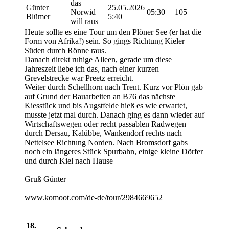
das
Günter
25.05.2026
Norwid
05:30
105
Blümer
5:40
will raus
Heute sollte es eine Tour um den Plöner See (er hat die
Form von Afrika!) sein. So gings Richtung Kieler
Süden durch Rönne raus.
Danach direkt ruhige Alleen, gerade um diese
Jahreszeit liebe ich das, nach einer kurzen
Grevelstrecke war Preetz erreicht.
Weiter durch Schellhorn nach Trent. Kurz vor Plön gab
auf Grund der Bauarbeiten an B76 das nächste
Kiesstück und bis Augstfelde hieß es wie erwartet,
musste jetzt mal durch. Danach ging es dann wieder auf
Wirtschaftswegen oder recht passablen Radwegen
durch Dersau, Kalübbe, Wankendorf rechts nach
Nettelsee Richtung Norden. Nach Bromsdorf gabs
noch ein längeres Stück Spurbahn, einige kleine Dörfer
und durch Kiel nach Hause
Gruß Günter
www.komoot.com/de-de/tour/2984669652
18.