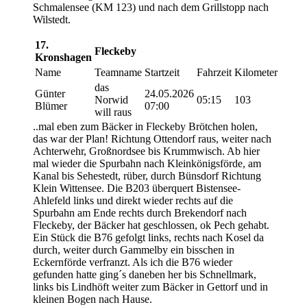
Schmalensee (KM 123) und nach dem Grillstopp nach
Wilstedt.
17.
Fleckeby
Kronshagen
Name
Teamname
Startzeit
Fahrzeit
Kilometer
das
Günter
24.05.2026
Norwid
05:15
103
Blümer
07:00
will raus
..mal eben zum Bäcker in Fleckeby Brötchen holen,
das war der Plan! Richtung Ottendorf raus, weiter nach
Achterwehr, Großnordsee bis Krummwisch. Ab hier
mal wieder die Spurbahn nach Kleinkönigsförde, am
Kanal bis Sehestedt, rüber, durch Bünsdorf Richtung
Klein Wittensee. Die B203 überquert Bistensee-
Ahlefeld links und direkt wieder rechts auf die
Spurbahn am Ende rechts durch Brekendorf nach
Fleckeby, der Bäcker hat geschlossen, ok Pech gehabt.
Ein Stück die B76 gefolgt links, rechts nach Kosel da
durch, weiter durch Gammelby ein bisschen in
Eckernförde verfranzt. Als ich die B76 wieder
gefunden hatte ging´s daneben her bis Schnellmark,
links bis Lindhöft weiter zum Bäcker in Gettorf und in
kleinen Bogen nach Hause.