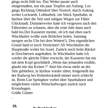
gings recht früh los. Das Wetter passte auch
einigermaßen, nur ein paar Tropfen am Anfang. Los
gings Richtung Ottendorf über Nortorf, durch Aukrug
weiter Lockstedt, Lohbarbek, ein Stück Spurbahn, in
Itzehoe über die Stör und ruhigen Wegen zur Fähre
Glückstadt. Dummerweise hatte ich vergessen nach den
Fährzeiten zu schauen, aber die erste fuhr dann auch
bald los.Der Kassierer meinte, ob ich mal eben nach
Wischhafen wollte zum Brötchen holen, Samstag
morgen sechs Uhr bei dem Wetter(!). Den eigentlichen
Grund fand er noch Verrückter! Ab Wischhafen die
Hauptsraße weiter bis Assel. Zurück noch beim Bäcker
in Drochtersen angehalten. In Wischhafen hatte ich
wieder die gleiche Fähre erwischt, der Kassierer hat nur
mit dem Kopf geschüttelt „Wenn das jemanden erzähle,
glaubt mir das Keiner !“ Jetzt bin etwas mehr an der
Stör geblieben, in Itzehoe wieder rüber, festgestellt das
der Radweg bei Hohenlockstedt immer noch schlecht
ist. Beim Gut Springhoe vorbei über Spurbahnen und
möglichsten vielen Wirtschaftwegen zurück nach
Kronshagen.
Grüße Günter
.
10.