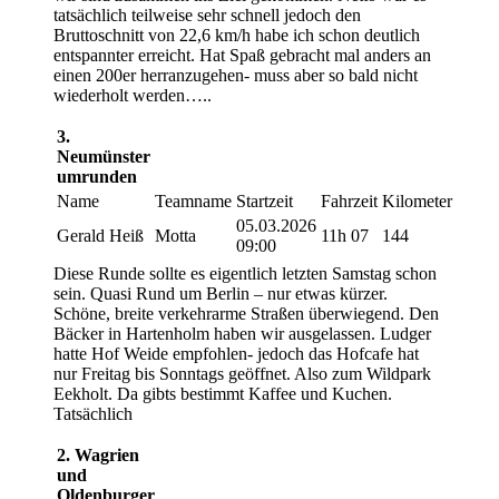
tatsächlich teilweise sehr schnell jedoch den
Bruttoschnitt von 22,6 km/h habe ich schon deutlich
entspannter erreicht. Hat Spaß gebracht mal anders an
einen 200er herranzugehen- muss aber so bald nicht
wiederholt werden…..
3.
Neumünster
umrunden
Name
Teamname
Startzeit
Fahrzeit
Kilometer
05.03.2026
Gerald Heiß
Motta
11h 07
144
09:00
Diese Runde sollte es eigentlich letzten Samstag schon
sein. Quasi Rund um Berlin – nur etwas kürzer.
Schöne, breite verkehrarme Straßen überwiegend. Den
Bäcker in Hartenholm haben wir ausgelassen. Ludger
hatte Hof Weide empfohlen- jedoch das Hofcafe hat
nur Freitag bis Sonntags geöffnet. Also zum Wildpark
Eekholt. Da gibts bestimmt Kaffee und Kuchen.
Tatsächlich
2. Wagrien
und
Oldenburger