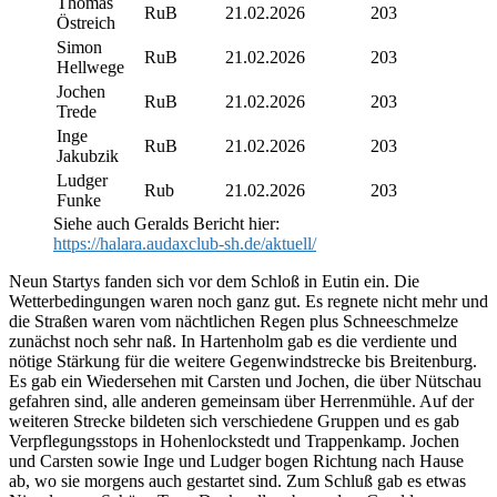
Thomas
RuB
21.02.2026
203
Östreich
Simon
RuB
21.02.2026
203
Hellwege
Jochen
RuB
21.02.2026
203
Trede
Inge
RuB
21.02.2026
203
Jakubzik
Ludger
Rub
21.02.2026
203
Funke
Siehe auch Geralds Bericht hier:
https://halara.audaxclub-sh.de/aktuell/
Neun Startys fanden sich vor dem Schloß in Eutin ein. Die
Wetterbedingungen waren noch ganz gut. Es regnete nicht mehr und
die Straßen waren vom nächtlichen Regen plus Schneeschmelze
zunächst noch sehr naß. In Hartenholm gab es die verdiente und
nötige Stärkung für die weitere Gegenwindstrecke bis Breitenburg.
Es gab ein Wiedersehen mit Carsten und Jochen, die über Nütschau
gefahren sind, alle anderen gemeinsam über Herrenmühle. Auf der
weiteren Strecke bildeten sich verschiedene Gruppen und es gab
Verpflegungsstops in Hohenlockstedt und Trappenkamp. Jochen
und Carsten sowie Inge und Ludger bogen Richtung nach Hause
ab, wo sie morgens auch gestartet sind. Zum Schluß gab es etwas