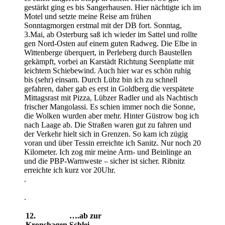
gestärkt ging es bis Sangerhausen. Hier nächtigte ich im
Motel und setzte meine Reise am frühen
Sonntagmorgen erstmal mit der DB fort. Sonntag,
3.Mai, ab Osterburg saß ich wieder im Sattel und rollte
gen Nord-Osten auf einem guten Radweg. Die Elbe in
Wittenberge überquert, in Perleberg durch Baustellen
gekämpft, vorbei an Karstädt Richtung Seenplatte mit
leichtem Schiebewind. Auch hier war es schön ruhig
bis (sehr) einsam. Durch Lübz bin ich zu schnell
gefahren, daher gab es erst in Goldberg die verspätete
Mittagsrast mit Pizza, Lübzer Radler und als Nachtisch
frischer Mangolassi. Es schien immer noch die Sonne,
die Wolken wurden aber mehr. Hinter Güstrow bog ich
nach Laage ab. Die Straßen waren gut zu fahren und
der Verkehr hielt sich in Grenzen. So kam ich zügig
voran und über Tessin erreichte ich Sanitz. Nur noch 20
Kilometer. Ich zog mir meine Arm- und Beinlinge an
und die PBP-Warnweste – sicher ist sicher. Ribnitz
erreichte ich kurz vor 20Uhr.
.
.
12.
….ab zur
Kronshagen
Schlei