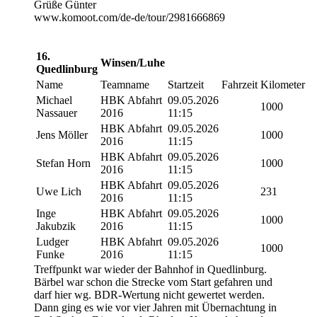
Grüße Günter
www.komoot.com/de-de/tour/2981666869
16.
Winsen/Luhe
Quedlinburg
Name
Teamname
Startzeit
Fahrzeit
Kilometer
Michael
HBK Abfahrt
09.05.2026
1000
Nassauer
2016
11:15
HBK Abfahrt
09.05.2026
Jens Möller
1000
2016
11:15
HBK Abfahrt
09.05.2026
Stefan Horn
1000
2016
11:15
HBK Abfahrt
09.05.2026
Uwe Lich
231
2016
11:15
Inge
HBK Abfahrt
09.05.2026
1000
Jakubzik
2016
11:15
Ludger
HBK Abfahrt
09.05.2026
1000
Funke
2016
11:15
Treffpunkt war wieder der Bahnhof in Quedlinburg.
Bärbel war schon die Strecke vom Start gefahren und
darf hier wg. BDR-Wertung nicht gewertet werden.
Dann ging es wie vor vier Jahren mit Übernachtung in