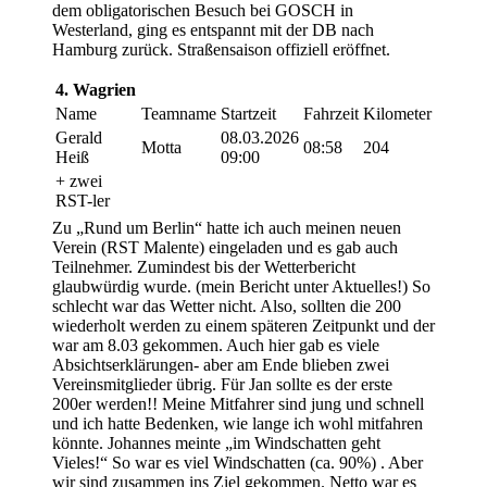
dem obligatorischen Besuch bei GOSCH in
Westerland, ging es entspannt mit der DB nach
Hamburg zurück. Straßensaison offiziell eröffnet.
4. Wagrien
Name
Teamname
Startzeit
Fahrzeit
Kilometer
Gerald
08.03.2026
Motta
08:58
204
Heiß
09:00
+ zwei
RST-ler
Zu „Rund um Berlin“ hatte ich auch meinen neuen
Verein (RST Malente) eingeladen und es gab auch
Teilnehmer. Zumindest bis der Wetterbericht
glaubwürdig wurde. (mein Bericht unter Aktuelles!) So
schlecht war das Wetter nicht. Also, sollten die 200
wiederholt werden zu einem späteren Zeitpunkt und der
war am 8.03 gekommen. Auch hier gab es viele
Absichtserklärungen- aber am Ende blieben zwei
Vereinsmitglieder übrig. Für Jan sollte es der erste
200er werden!! Meine Mitfahrer sind jung und schnell
und ich hatte Bedenken, wie lange ich wohl mitfahren
könnte. Johannes meinte „im Windschatten geht
Vieles!“ So war es viel Windschatten (ca. 90%) . Aber
wir sind zusammen ins Ziel gekommen. Netto war es