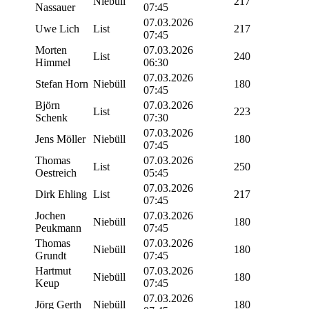
Niebüll
217
Nassauer
07:45
07.03.2026
Uwe Lich
List
217
07:45
Morten
07.03.2026
List
240
Himmel
06:30
07.03.2026
Stefan Horn
Niebüll
180
07:45
Björn
07.03.2026
List
223
Schenk
07:30
07.03.2026
Jens Möller
Niebüll
180
07:45
Thomas
07.03.2026
List
250
Oestreich
05:45
07.03.2026
Dirk Ehling
List
217
07:45
Jochen
07.03.2026
Niebüll
180
Peukmann
07:45
Thomas
07.03.2026
Niebüll
180
Grundt
07:45
Hartmut
07.03.2026
Niebüll
180
Keup
07:45
07.03.2026
Jörg Gerth
Niebüll
180