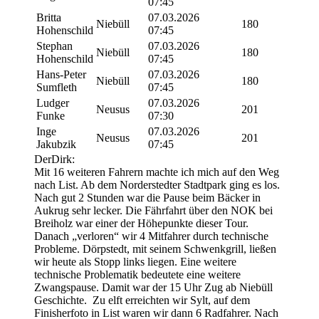
07:45
Britta
07.03.2026
Niebüll
180
Hohenschild
07:45
Stephan
07.03.2026
Niebüll
180
Hohenschild
07:45
Hans-Peter
07.03.2026
Niebüll
180
Sumfleth
07:45
Ludger
07.03.2026
Neusus
201
Funke
07:30
Inge
07.03.2026
Neusus
201
Jakubzik
07:45
DerDirk:
Mit 16 weiteren Fahrern machte ich mich auf den Weg
nach List. Ab dem Norderstedter Stadtpark ging es los.
Nach gut 2 Stunden war die Pause beim Bäcker in
Aukrug sehr lecker. Die Fährfahrt über den NOK bei
Breiholz war einer der Höhepunkte dieser Tour.
Danach „verloren“ wir 4 Mitfahrer durch technische
Probleme. Dörpstedt, mit seinem Schwenkgrill, ließen
wir heute als Stopp links liegen. Eine weitere
technische Problematik bedeutete eine weitere
Zwangspause. Damit war der 15 Uhr Zug ab Niebüll
Geschichte. Zu elft erreichten wir Sylt, auf dem
Finisherfoto in List waren wir dann 6 Radfahrer. Nach