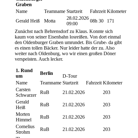
Graben
Name
Teamname
Startzeit
Fahrzeit
Kilometer
28.02.2026
Gerald Heiß
Motta
08h 30
171
09:00
Zunächst nach Behrensdorf zu Klaus. Konnte sich
kaum von seiner Eisenbahn losreißen. Von dort einmal
den Oldenburger Graben umrundet. Bis Grube- da gibt
es einen tollen Bäcker. Nur leider hatte der zu. Also
weiter nach Oldenburg, wo wir einen großen Döner
verspeisten. Auch lecker.
1.
Rund
Berlin
um
D-Tour
Name
Teamname
Startzeit
Fahrzeit
Kilometer
Carsten
RuB
21.02.2026
203
Schwarzer
Gerald
RuB
21.02.2026
203
Heiß
Morten
RuB
21.02.2026
203
Himmel
Cornelius
RuB
21.02.2026
203
Strohm