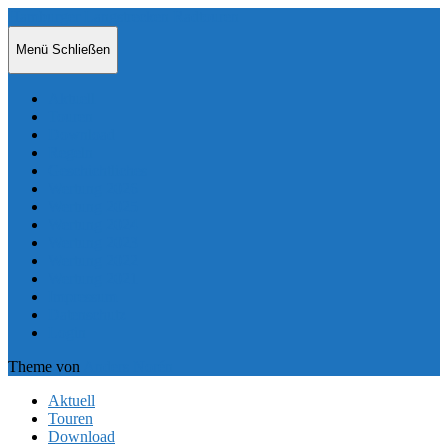
Hamburger Langstrecken Radtouren
Menü
Schließen
Aktuell
Touren
Download
Regeln
Geschichtliches
Wertung 2026
Wertung 2025
Wertung 2024
Wertung 2023
Wertung 2022
Wertung 2021
Impressum
Datenschutz
Login
Theme von
Anders Norén
Aktuell
Touren
Download