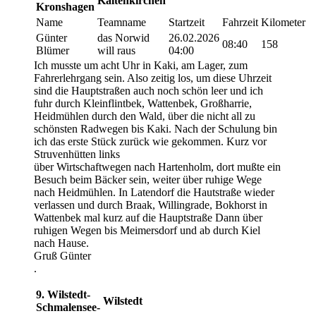
Kaltenkirchen
Kronshagen
Name
Teamname
Startzeit
Fahrzeit
Kilometer
Günter
das Norwid
26.02.2026
08:40
158
Blümer
will raus
04:00
Ich musste um acht Uhr in Kaki, am Lager, zum
Fahrerlehrgang sein. Also zeitig los, um diese Uhrzeit
sind die Hauptstraßen auch noch schön leer und ich
fuhr durch Kleinflintbek, Wattenbek, Großharrie,
Heidmühlen durch den Wald, über die nicht all zu
schönsten Radwegen bis Kaki. Nach der Schulung bin
ich das erste Stück zurück wie gekommen. Kurz vor
Struvenhütten links
über Wirtschaftwegen nach Hartenholm, dort mußte ein
Besuch beim Bäcker sein, weiter über ruhige Wege
nach Heidmühlen. In Latendorf die Hautstraße wieder
verlassen und durch Braak, Willingrade, Bokhorst in
Wattenbek mal kurz auf die Hauptstraße Dann über
ruhigen Wegen bis Meimersdorf und ab durch Kiel
nach Hause.
Gruß Günter
.
9. Wilstedt-
Wilstedt
Schmalensee-