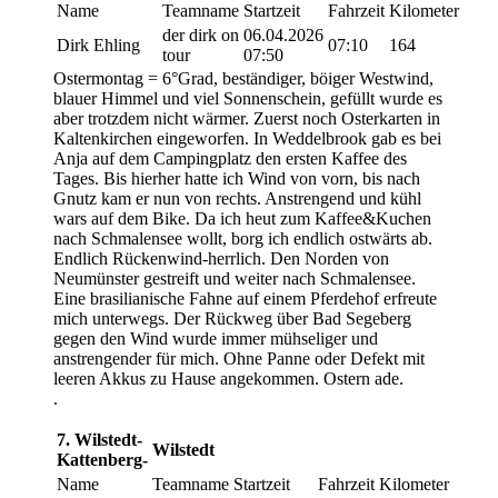
Name
Teamname
Startzeit
Fahrzeit
Kilometer
der dirk on
06.04.2026
Dirk Ehling
07:10
164
tour
07:50
Ostermontag = 6°Grad, beständiger, böiger Westwind,
blauer Himmel und viel Sonnenschein, gefüllt wurde es
aber trotzdem nicht wärmer. Zuerst noch Osterkarten in
Kaltenkirchen eingeworfen. In Weddelbrook gab es bei
Anja auf dem Campingplatz den ersten Kaffee des
Tages. Bis hierher hatte ich Wind von vorn, bis nach
Gnutz kam er nun von rechts. Anstrengend und kühl
wars auf dem Bike. Da ich heut zum Kaffee&Kuchen
nach Schmalensee wollt, borg ich endlich ostwärts ab.
Endlich Rückenwind-herrlich. Den Norden von
Neumünster gestreift und weiter nach Schmalensee.
Eine brasilianische Fahne auf einem Pferdehof erfreute
mich unterwegs. Der Rückweg über Bad Segeberg
gegen den Wind wurde immer mühseliger und
anstrengender für mich. Ohne Panne oder Defekt mit
leeren Akkus zu Hause angekommen. Ostern ade.
.
7. Wilstedt-
Wilstedt
Kattenberg-
Name
Teamname
Startzeit
Fahrzeit
Kilometer