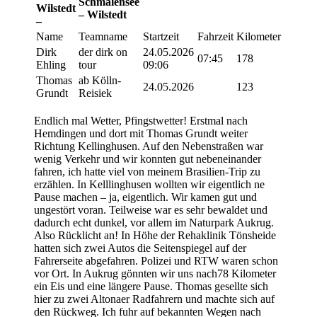
Schmalensee
Wilstedt
– Wilstedt
–
Name
Teamname
Startzeit
Fahrzeit
Kilometer
Dirk
der dirk on
24.05.2026
07:45
178
Ehling
tour
09:06
Thomas
ab Kölln-
24.05.2026
123
Grundt
Reisiek
Endlich mal Wetter, Pfingstwetter! Erstmal nach
Hemdingen und dort mit Thomas Grundt weiter
Richtung Kellinghusen. Auf den Nebenstraßen war
wenig Verkehr und wir konnten gut nebeneinander
fahren, ich hatte viel von meinem Brasilien-Trip zu
erzählen. In Kelllinghusen wollten wir eigentlich ne
Pause machen – ja, eigentlich. Wir kamen gut und
ungestört voran. Teilweise war es sehr bewaldet und
dadurch echt dunkel, vor allem im Naturpark Aukrug.
Also Rücklicht an! In Höhe der Rehaklinik Tönsheide
hatten sich zwei Autos die Seitenspiegel auf der
Fahrerseite abgefahren. Polizei und RTW waren schon
vor Ort. In Aukrug gönnten wir uns nach78 Kilometer
ein Eis und eine längere Pause. Thomas gesellte sich
hier zu zwei Altonaer Radfahrern und machte sich auf
den Rückweg. Ich fuhr auf bekannten Wegen nach