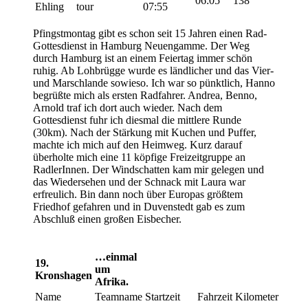
06:05
138
Ehling
tour
07:55
Pfingstmontag gibt es schon seit 15 Jahren einen Rad-
Gottesdienst in Hamburg Neuengamme. Der Weg
durch Hamburg ist an einem Feiertag immer schön
ruhig. Ab Lohbrügge wurde es ländlicher und das Vier-
und Marschlande sowieso. Ich war so pünktlich, Hanno
begrüßte mich als ersten Radfahrer. Andrea, Benno,
Arnold traf ich dort auch wieder. Nach dem
Gottesdienst fuhr ich diesmal die mittlere Runde
(30km). Nach der Stärkung mit Kuchen und Puffer,
machte ich mich auf den Heimweg. Kurz darauf
überholte mich eine 11 köpfige Freizeitgruppe an
RadlerInnen. Der Windschatten kam mir gelegen und
das Wiedersehen und der Schnack mit Laura war
erfreulich. Bin dann noch über Europas größtem
Friedhof gefahren und in Duvenstedt gab es zum
Abschluß einen großen Eisbecher.
…einmal
19.
um
Kronshagen
Afrika.
Name
Teamname
Startzeit
Fahrzeit
Kilometer