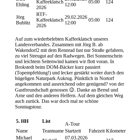
Kaffeeklatsch
05:00
124
Ehling
12:00
2026
RTF-
Jörg
29.02.2026
Kaffeeklatsch
05:00
124
Bublitz
12:00
2026
Auf zum wiederbelebten Kaffeeklatsch unseres
Landesverbandes. Zusammen mit Jörg B. ab
Wakendorf2 mit dem Rennrad fast nur Straße gefahren,
zu viel Streugut auf den Radwegen. Bei Sonnenschein
und leichtem Seitenwind kamen wir flott voran. In
Brokstedt beim DOM-Bäcker kurz pausiert
(Topempfehlung!) und lecker gestärkt weiter durch den
hügeligen Naturpark Aukrug. Pünktlich in Nortorf
angekommen und ausreichend oder genügend? von der
Gastfreundschaft genossen 😉. Danke an Bernd und
Arne und den anderen Helfern. Auf dem gleichen Weg
auch zurück. Das war doch mal ne schöne
Sonntagstour.
5.
HH
List
A-Tour
Name
Teamname
Startzeit
Fahrzeit
Kilometer
Michael
07.03.2026