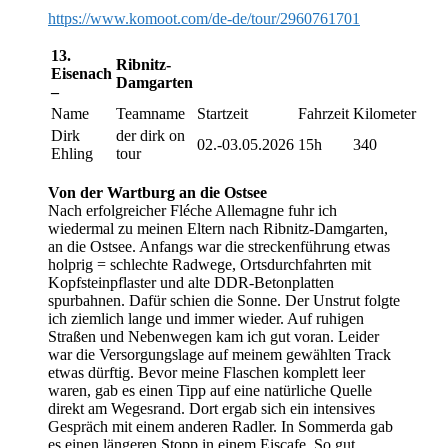
https://www.komoot.com/de-de/tour/2960761701
13.
Ribnitz-
Eisenach
Damgarten
–
Name
Teamname
Startzeit
Fahrzeit
Kilometer
Dirk
der dirk on
02.-03.05.2026
15h
340
Ehling
tour
Von der Wartburg an die Ostsee
Nach erfolgreicher Fléche Allemagne fuhr ich
wiedermal zu meinen Eltern nach Ribnitz-Damgarten,
an die Ostsee. Anfangs war die streckenführung etwas
holprig = schlechte Radwege, Ortsdurchfahrten mit
Kopfsteinpflaster und alte DDR-Betonplatten
spurbahnen. Dafür schien die Sonne. Der Unstrut folgte
ich ziemlich lange und immer wieder. Auf ruhigen
Straßen und Nebenwegen kam ich gut voran. Leider
war die Versorgungslage auf meinem gewählten Track
etwas dürftig. Bevor meine Flaschen komplett leer
waren, gab es einen Tipp auf eine natürliche Quelle
direkt am Wegesrand. Dort ergab sich ein intensives
Gespräch mit einem anderen Radler. In Sommerda gab
es einen längeren Stopp in einem Eiscafe. So gut