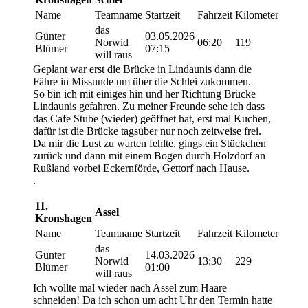
Name
Teamname
Startzeit
Fahrzeit
Kilometer
das
Günter
03.05.2026
Norwid
06:20
119
Blümer
07:15
will raus
Geplant war erst die Brücke in Lindaunis dann die
Fähre in Missunde um über die Schlei zukommen.
So bin ich mit einiges hin und her Richtung Brücke
Lindaunis gefahren. Zu meiner Freunde sehe ich dass
das Cafe Stube (wieder) geöffnet hat, erst mal Kuchen,
dafür ist die Brücke tagsüber nur noch zeitweise frei.
Da mir die Lust zu warten fehlte, gings ein Stückchen
zurück und dann mit einem Bogen durch Holzdorf an
Rußland vorbei Eckernförde, Gettorf nach Hause.
.
11.
Assel
Kronshagen
Name
Teamname
Startzeit
Fahrzeit
Kilometer
das
Günter
14.03.2026
Norwid
13:30
229
Blümer
01:00
will raus
Ich wollte mal wieder nach Assel zum Haare
schneiden! Da ich schon um acht Uhr den Termin hatte