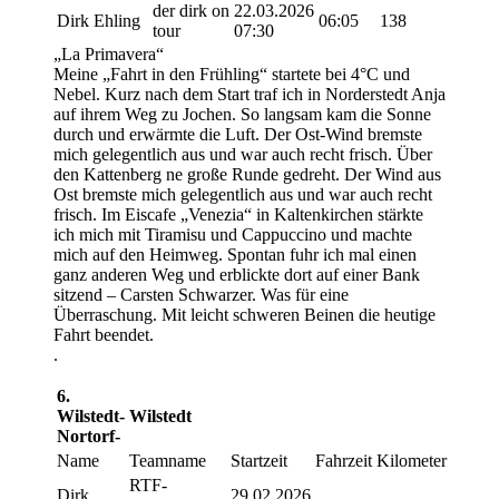
der dirk on
22.03.2026
Dirk Ehling
06:05
138
tour
07:30
„La Primavera“
Meine „Fahrt in den Frühling“ startete bei 4°C und
Nebel. Kurz nach dem Start traf ich in Norderstedt Anja
auf ihrem Weg zu Jochen. So langsam kam die Sonne
durch und erwärmte die Luft. Der Ost-Wind bremste
mich gelegentlich aus und war auch recht frisch. Über
den Kattenberg ne große Runde gedreht. Der Wind aus
Ost bremste mich gelegentlich aus und war auch recht
frisch. Im Eiscafe „Venezia“ in Kaltenkirchen stärkte
ich mich mit Tiramisu und Cappuccino und machte
mich auf den Heimweg. Spontan fuhr ich mal einen
ganz anderen Weg und erblickte dort auf einer Bank
sitzend – Carsten Schwarzer. Was für eine
Überraschung. Mit leicht schweren Beinen die heutige
Fahrt beendet.
.
6.
Wilstedt-
Wilstedt
Nortorf-
Name
Teamname
Startzeit
Fahrzeit
Kilometer
RTF-
Dirk
29.02.2026