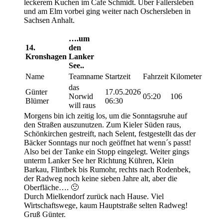
leckerem Kuchen im Cafe Schmidt. Über Fallersleben
und am Elm vorbei ging weiter nach Oschersleben in
Sachsen Anhalt.
….um
14.
den
Kronshagen
Lanker
See..
Name
Teamname
Startzeit
Fahrzeit
Kilometer
das
Günter
17.05.2026
Norwid
05:20
106
Blümer
06:30
will raus
Morgens bin ich zeitig los, um die Sonntagsruhe auf
den Straßen auszunutzen. Zum Kieler Süden raus,
Schönkirchen gestreift, nach Selent, festgestellt das der
Bäcker Sonntags nur noch geöffnet hat wenn´s passt!
Also bei der Tanke ein Stopp eingelegt. Weiter gings
unterm Lanker See her Richtung Kühren, Klein
Barkau, Flintbek bis Rumohr, rechts nach Rodenbek,
der Radweg noch keine sieben Jahre alt, aber die
Oberfläche…. 🙁
Durch Mielkendorf zurück nach Hause. Viel
Wirtschaftswege, kaum Hauptstraße selten Radweg!
Gruß Günter.